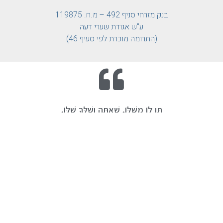
בנק מזרחי סניף 492 – מ.ח. 119875
ע"ש אגודת שערי דעה
(התרומה מוכרת לפי סעיף 46)
תֵּן לוֹ מִשֶּׁלּוֹ, שֶׁאַתָּה וְשֶׁלְּךָ שֶׁלּוֹ.
בא ותזכה להיות שותף למפעל התורה של 'אגודת שערי
דעה'!
כל האפשרויות לפניך החל מתרומה חד פעמית כנדבת
ליבך לצד אפשרות נדירה להפוך להיות שותפים אמיתיים
בכל הטוב הזה
כל הטוב הזה פועל אך ורק מכוחם של אנשים טובים