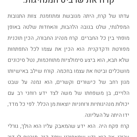
קרח את שרביט המנהיגות.
עדתו של קרח, היתה מגובשת ומתוזמנת. צוות התגובות
המפלגתי, שלט בגובה הלהבות, והאחדות שלטה באופן
מופתי בין כל החברים. קרח מנהיג החבורה, הכין תוכנית
מפורטת ודקדקנית. הוא הכין את עצמו לכל התפתחות
שלא תבא, הוא ביצע סימולציות מתוחכמות, נטל סיכונים
מושכלים וביטח את עצמו בחכמה. קורח שילב באישיותו
מגון רחב של כישורים וקשרים, הוא נמנה על שבט
הלויים, בן משפחתו של משה לצד ידע רוחני רב עם
יכולות מנהיגותיות ורוחניות יוצאות מן הכלל. לפי כל מדד,
ידו היתה על העליונה.
קרח פקח היה. הוא ידע שהמאבק עליו הוא הולך, גורלי