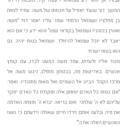
עבורו. אך הוא ידע שמאחוריו עומד קיר, מובטח לו דור
המשך. דור שעוד יאפיל על חכמתו של משה. עתיד לצאת
בן מחלציו ושמואל הרמתי שמו. עליו יאמר דוד "משה
ואהרן בכוהניו ושמואל בקוראי שמו" והוא ידע כי אם הוא
יאבד לא יוכל שמואל להיוולד. ושמואל בטוח יהיה. גם
הוא בטוח ישרוד.
מנגד אליו ולעדתו, עמד משה כמעט לבדו, עם קומץ
אנשים. באדישות מה, בבטחון מופלג, ניגש משה אל
מרכז הקהל. הביט אל השמים ואל מאות מתנגדיו. ואמר:
"אם כמות כל האדם ימותון אלה ופקודת כל האדם יפקד
עליהם לא ה' שלחני. ואם בריאה יברא ה' ופצתה האדמה
את פיה ובלעה אותם וירדו חיים שאולה וידעתם כי נאצו
האנשים האלה את ה'"