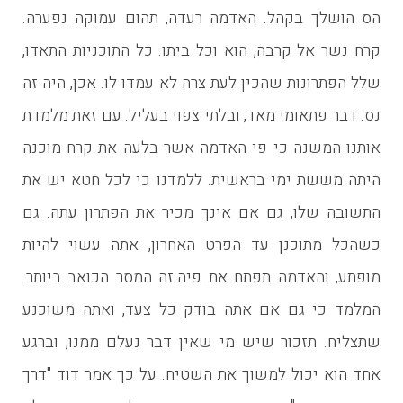
הס הושלך בקהל. האדמה רעדה, תהום עמוקה נפערה.
קרח נשר אל קרבה, הוא וכל ביתו. כל התוכניות התאדו,
שלל הפתרונות שהכין לעת צרה לא עמדו לו. אכן, היה זה
נס. דבר פתאומי מאד, ובלתי צפוי בעליל. עם זאת מלמדת
אותנו המשנה כי פי האדמה אשר בלעה את קרח מוכנה
היתה מששת ימי בראשית. ללמדנו כי לכל חטא יש את
התשובה שלו, גם אם אינך מכיר את הפתרון עתה. גם
כשהכל מתוכנן עד הפרט האחרון, אתה עשוי להיות
מופתע, והאדמה תפתח את פיה.זה המסר הכואב ביותר.
המלמד כי גם אם אתה בודק כל צעד, ואתה משוכנע
שתצליח. תזכור שיש מי שאין דבר נעלם ממנו, וברגע
אחד הוא יכול למשוך את השטיח. על כך אמר דוד "דרך