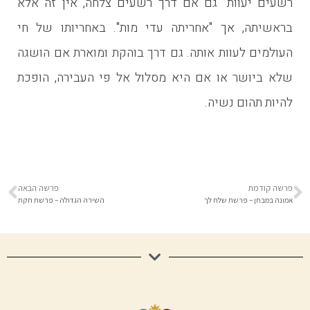
רשעים יעוות" גם אם דרך רשעים צלחה, אין זה אלא
בראשיתה, אך "אחריתה עדי מות". באחריותו של חי
העולמים לעוות אותה. גם דרך בוהקת ומוארת אם הושגה
שלא ביושר או אם היא מסלול אל פי העבירה, הופכת
להיות תהום נשיה.
פרשה קודמת
פרשה הבאה
אמונה במבחן – פרשת שלח לך
השירה הגדולה – פרשת חקת