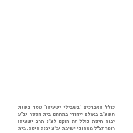
עמותת "אגודת שערי דעה" מובילה
את פרויקט חברותא
בהנהגתו של הרב אלחנן דעי שליט"א
בישיבת בני עקיבא יבנה חיפה.
כולל האברכים "בשבילי ישעיהו" נוסד בשנת
תשע"ב באולם ייחודי במתחם בית הספר יב"ע
יבנה חיפה כולל זה הוקם לע"נ הרב ישעיהו
רוטר זצ"ל ממחנכי ישיבת יב"ע יבנה חיפה. בית